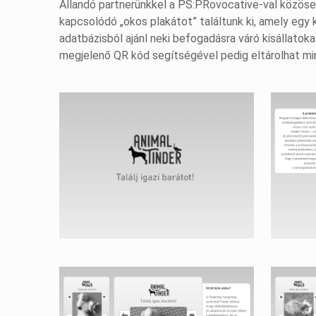
Állandó partnerünkkel a PS:PRovocative-val közösen
kapcsolódó „okos plakátot” találtunk ki, amely egy 
adatbázisból ajánl neki befogadásra váró kisállatok
megjelenő QR kód segítségével pedig eltárolhat m